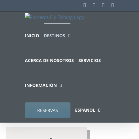
Saltar
Facebook
Instagram
YouTube
Correo
electrónico
al
contenido
INICIO
DESTINOS
ACERCA DE NOSOTROS
SERVICIOS
INFORMACIÓN
ESPAÑOL
RESERVAS