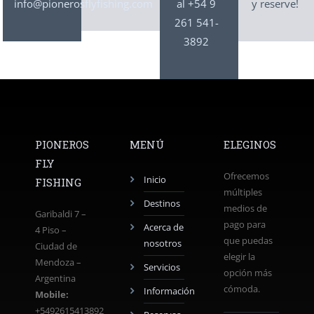
info@pionerosflyfishing.com
al +54 9
y reserve!
261 541-
3892
PIONEROS
MENÚ
ELEGINOS
FLY
Ofrecemos
Inicio
FISHING
múltiples
Destinos
medios de
Garibaldi 7 –
pago para
Acerca de
4 Piso –
que puedas
nosotros
Ciudad de
elegir la
Mendoza –
Servicios
opción más
Argentina
cómoda.
Información
Mobile:
+5492615413892