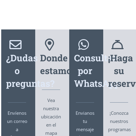
¿Dudas
Donde
Consultas
¡Haga
o
estamos
por
su
preguntas?
WhatsApp
reserv
Vea
nuestra
Envíenos
Envianos
¡Conozca
ubicación
un correo
tu
nuestros
en el
a
mensaje
programas
mapa