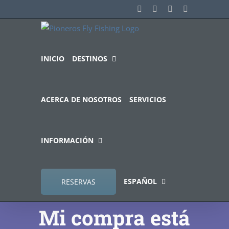
Saltar
Facebook
Instagram
YouTube
Correo
electrónico
al
contenido
INICIO
DESTINOS
ACERCA DE NOSOTROS
SERVICIOS
INFORMACIÓN
ESPAÑOL
RESERVAS
Mi compra está