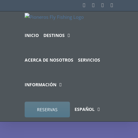
Saltar
Facebook
Instagram
YouTube
Correo
electrónico
al
contenido
INICIO
DESTINOS
ACERCA DE NOSOTROS
SERVICIOS
INFORMACIÓN
ESPAÑOL
RESERVAS